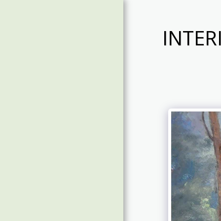
INTER
Gariglio Artist - Belo
Horizonte, MG -
Brasil
INÍCIO
PORTFÓLIO
SOBRE / ABOUT
CONTATO /
CONTACT